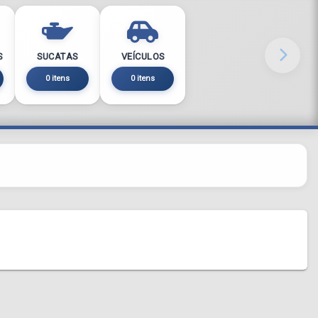
S
SUCATAS
VEÍCULOS
0 itens
0 itens